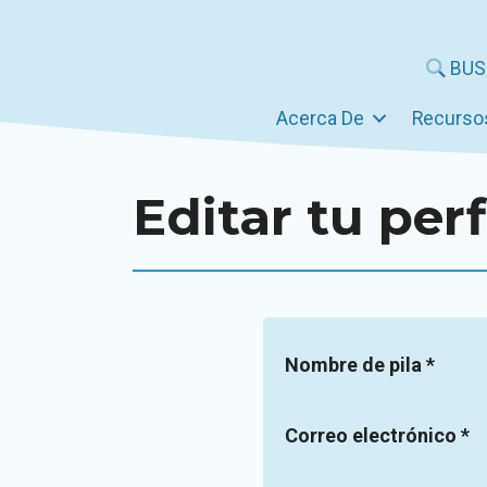
Saltar
al
BUS
contenido
Acerca De
Recurso
Editar tu perf
Sección
Nombre de pila
*
Correo electrónico
*